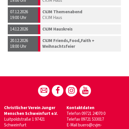
19:00 Uhr
CVJM Haus
07.12.2026
CVJM Themenabend
19:00 Uhr
CVJM Haus
14.12.2026
CVJM Hauskreis
20.12.2026
CVJM Friends,Food,Faith +
18:00 Uhr
Weihnachtsfeier
Christlicher Verein Junger
Kontaktdaten
Menschen
Schweinfurt e.V.
Telefon
09721 24070 0
Luitpoldstraße 1 97421
Telefax 09721 533017
Schweinfurt
E-Mail
buero@cvjm-