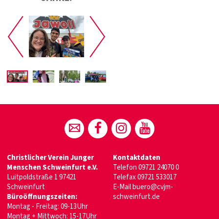
Christlicher Verein Junger
Kontaktdaten
Menschen
Schweinfurt e.V.
Telefon
09721 24070 0
Luitpoldstraße 1 97421
Telefax 09721 533017
Schweinfurt
E-Mail
buero@cvjm-
Büroöffnungszeiten:
schweinfurt.de
Montag - Freitag: 09-13Uhr
Montag + Mittwoch: 15-17Uhr