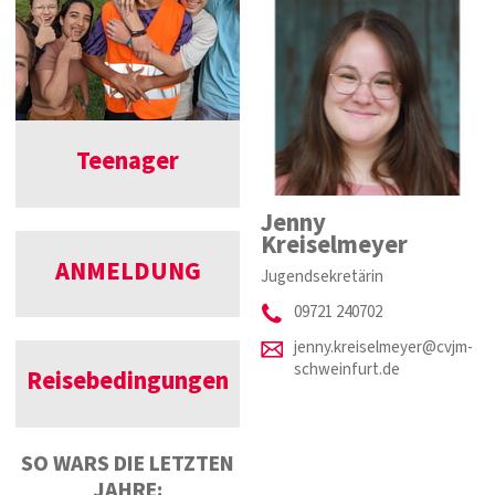
Teenager
Jenny
Kreiselmeyer
ANMELDUNG
Jugendsekretärin
09721 240702
jenny.kreiselmeyer@cvjm-
schweinfurt.de
Reisebedingungen
SO WARS DIE LETZTEN
JAHRE: